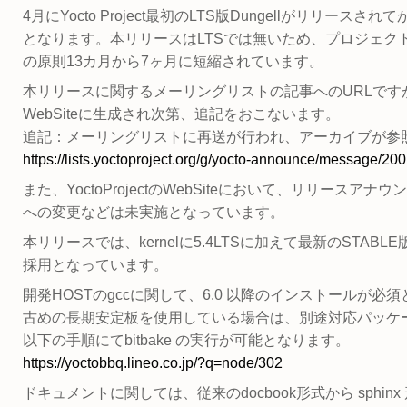
4月にYocto Project最初のLTS版Dungellがリリー
となります。本リリースはLTSでは無いため、プロジェク
の原則13カ月から7ヶ月に短縮されています。
本リリースに関するメーリングリストの記事へのURLです
WebSiteに生成され次第、追記をおこないます。
追記：メーリングリストに再送が行われ、アーカイブが参
https://lists.yoctoproject.org/g/yocto-announce/message/200
また、YoctoProjectのWebSiteにおいて、リリース
への変更などは未実施となっています。
本リリースでは、kernelに5.4LTSに加えて最新のSTABLE版の5.8
採用となっています。
開発HOSTのgccに関して、6.0 以降のインストールが必須と
古めの長期安定板を使用している場合は、別途対応パッケ
以下の手順にてbitbake の実行が可能となります。
https://yoctobbq.lineo.co.jp/?q=node/302
ドキュメントに関しては、従来のdocbook形式から sphi