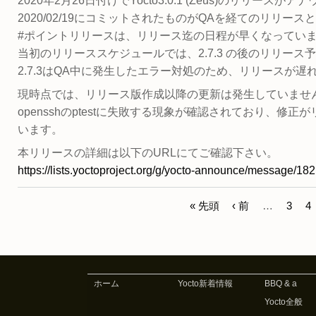
2020年2月26日付けでYocto3.0.1 (Zeus)のリリース
2020/02/19にコミットされたものがQAを経てのリリー
#ポイントリリースは、リリース迄の日程が早くなってい
当初のリリーススケジュールでは、2.7.3 の後のリリー
2.7.3はQA中に発生したエラー対処のため、リリースが遅
現時点では、リリース版作成以降の更新は発生していませ
opensshのptestに失敗する現象が確認されており、修
います。
本リリースの詳細は以下のURLにてご確認下さい。
https://lists.yoctoproject.org/g/yocto-announce/message/182
« 先頭
‹ 前
…
3
4
ペ
ー
ジ
ホーム
Yocto新着情報
BBQ & a
Yocto全般