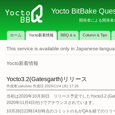
メ
Yocto BitBake Que
イ
ン
開発者による開発者のため
コ
ン
ホーム
Yocto新着情報
BBQ & a
Column & Tips
テ
メインメニュー
ン
This service is available only in Japanese-langu
ツ
に
移
Yocto新着情報
動
Yocto3.2(Gatesgarth)リリース
作成者:
yakuhito
作成日:2020/11/4 (水) 17:26
当初は2020年10月30日 リリース予定でしたYocto3.2 (Gat
2020年11月4日付けでアナウンスされています。
10月26日22時14分時点のコミットのもがQAを経てのリ