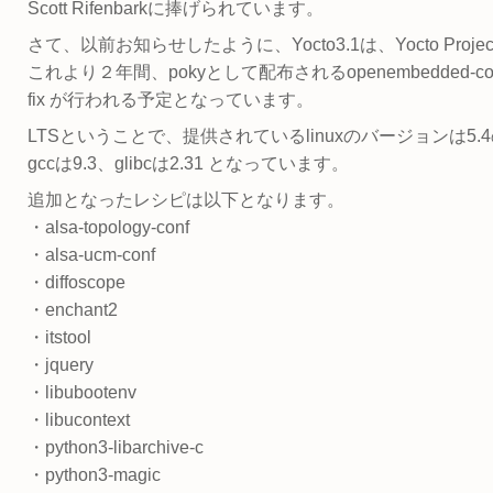
Scott Rifenbarkに捧げられています。
さて、以前お知らせしたように、Yocto3.1は、Yocto P
これより２年間、pokyとして配布されるopenembedded-core (met
fix が行われる予定となっています。
LTSということで、提供されているlinuxのバージョンは5
gccは9.3、glibcは2.31 となっています。
追加となったレシピは以下となります。
・alsa-topology-conf
・alsa-ucm-conf
・diffoscope
・enchant2
・itstool
・jquery
・libubootenv
・libucontext
・python3-libarchive-c
・python3-magic