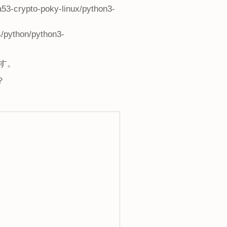
a53-crypto-poky-linux/python3-
s/python/python3-
ます。
？