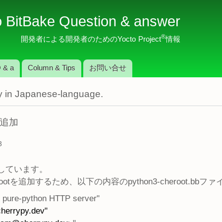
メ
o BitBake Question & answer
イ
ン
®
開発者による開発者のためのYocto Project
情報
コ
ン
 & a
Column & Tips
お問い合せ
テ
ン
nly in Japanese-language.
ツ
に
移
の追加
動
3
使用しています。
rootを追加するため、以下の内容のpython3-cheroot.b
 pure-python HTTP server"
cherrypy.dev"