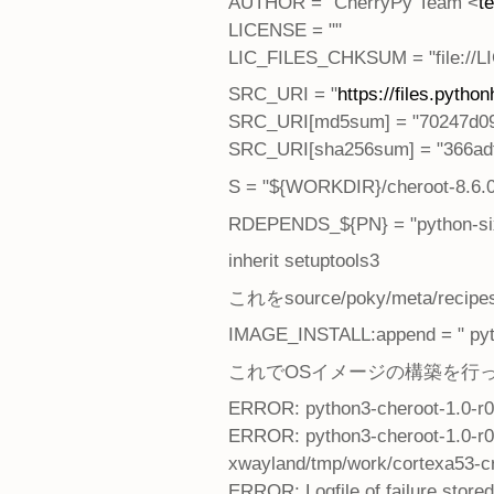
AUTHOR = "CherryPy Team <
t
LICENSE = ""
LIC_FILES_CHKSUM = "file://
SRC_URI = "
https://files.pyth
SRC_URI[md5sum] = "70247d09
SRC_URI[sha256sum] = "366ad
S = "${WORKDIR}/cheroot-8.6.0
RDEPENDS_${PN} = "python-six 
inherit setuptools3
これをsource/poky/meta/r
IMAGE_INSTALL:append = " pyt
これでOSイメージの構築を行
ERROR: python3-cheroot-1.0-r0 d
ERROR: python3-cheroot-1.0-r0 d
xwayland/tmp/work/cortexa53-cr
ERROR: Logfile of failure store