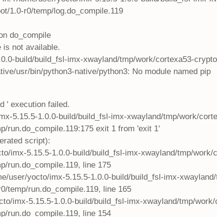
ot/1.0-r0/temp/log.do_compile.119
ion do_compile
s not available.
.0.0-build/build_fsl-imx-xwayland/tmp/work/cortexa53-crypto
ative/usr/bin/python3-native/python3: No module named pip
 ' execution failed.
x-5.15.5-1.0.0-build/build_fsl-imx-xwayland/tmp/work/cort
p/run.do_compile.119:175 exit 1 from 'exit 1'
ated script):
octo/imx-5.15.5-1.0.0-build/build_fsl-imx-xwayland/tmp/work
mp/run.do_compile.119, line 175
ome/user/yocto/imx-5.15.5-1.0.0-build/build_fsl-imx-xwaylan
r0/temp/run.do_compile.119, line 165
cto/imx-5.15.5-1.0.0-build/build_fsl-imx-xwayland/tmp/work
mp/run.do_compile.119, line 154