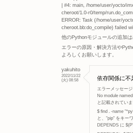
| #4: main, /home/user/yocto/im
cheroot/1.0-r0/temp/run.do_comp
ERROR: Task (/home/user/yocto/
cheroot.bb:do_compile) failed wit
他のPythonモジュールの追加
エラーの原因・解決方法やPyt
よろしくお願いします。
yakuhito
2022/11/22
依存関係に不
(火) 08:58
エラーメッセージ
No module named 
と記載されていま
$ find . -name "*p
と、"pip" を
DEPENDS に $