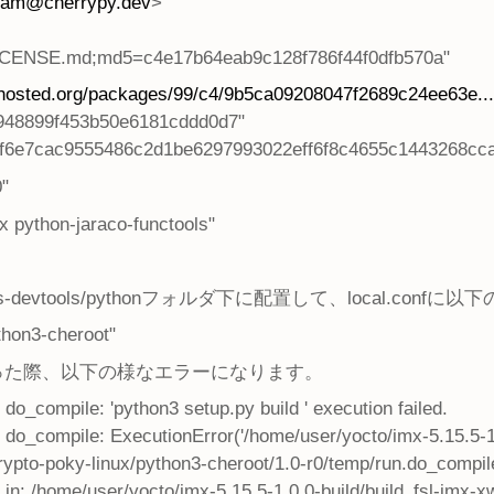
eam@cherrypy.dev
>"
LICENSE.md;md5=c4e17b64eab9c128f786f44f0dfb570a"
onhosted.org/packages/99/c4/9b5ca09208047f2689c24ee63e...
48899f453b50e6181cddd0d7"
f6e7cac9555486c2d1be6297993022eff6f8c4655c1443268cca
"
python-jaraco-functools"
ecipes-devtools/pythonフォルダ下に配置して、local.co
hon3-cheroot"
った際、以下の様なエラーになります。
o_compile: 'python3 setup.py build ' execution failed.
o_compile: ExecutionError('/home/user/yocto/imx-5.15.5-1.0
ypto-poky-linux/python3-cheroot/1.0-r0/temp/run.do_compile
d in: /home/user/yocto/imx-5.15.5-1.0.0-build/build_fsl-imx