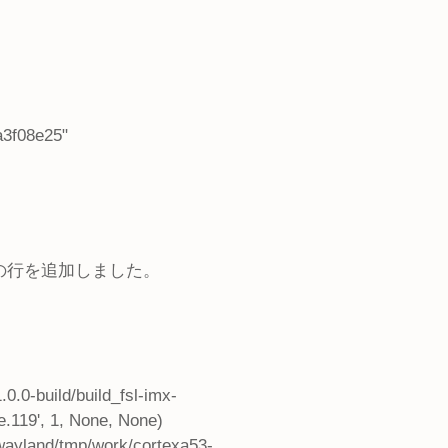
3f08e25"
nfに以下の行を追加しました。
.0-build/build_fsl-imx-
.119', 1, None, None)
-xwayland/tmp/work/cortexa53-