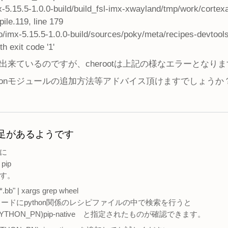
x-5.15.5-1.0.0-build/build_fsl-imx-xwayland/tmp/work/cortex
ile.119, line 179
imx-5.15.5-1.0.0-build/sources/poky/meta/recipes-devtool
h exit code '1'
は出来ているのですが、cherootは上記の様なエラーとなり
honモジュールの追加方法等アドバイス頂けますでしょうか
足があるようです
に
pip
す。
y*.bb" | xargs grep wheel
キーワードにpython関係のレシピファイルの中で検索を行うと
(PYTHON_PN)pip-native と指定されたものが確認できます。