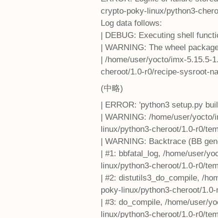
crypto-poky-linux/python3-chero
Log data follows:
| DEBUG: Executing shell funct
| WARNING: The wheel package i
| /home/user/yocto/imx-5.15.5-1
cheroot/1.0-r0/recipe-sysroot-n
(中略)
| ERROR: 'python3 setup.py build
| WARNING: /home/user/yocto/im
linux/python3-cheroot/1.0-r0/tem
| WARNING: Backtrace (BB gener
| #1: bbfatal_log, /home/user/y
linux/python3-cheroot/1.0-r0/te
| #2: distutils3_do_compile, /h
poky-linux/python3-cheroot/1.0-
| #3: do_compile, /home/user/yo
linux/python3-cheroot/1.0-r0/te