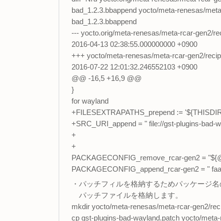
bad_1.2.3.bbappend yocto/meta-renesas/meta-
bad_1.2.3.bbappend
--- yocto.orig/meta-renesas/meta-rcar-gen2/r
2016-04-13 02:38:55.000000000 +0900
+++ yocto/meta-renesas/meta-rcar-gen2/recip
2016-07-22 12:01:32.246552103 +0900
@@ -16,5 +16,9 @@
}
for wayland
+FILESEXTRAPATHS_prepend := '${THISDIR}
+SRC_URI_append = " file://gst-plugins-bad-w
+
+
PACKAGECONFIG_remove_rcar-gen2 = "${@'orc
PACKAGECONFIG_append_rcar-gen2 = " faad $
・パッチフィルを格納するためパッケージ名
パッチファイルを格納します。
mkdir yocto/meta-renesas/meta-rcar-gen2/rec
cp gst-plugins-bad-wayland.patch yocto/meta