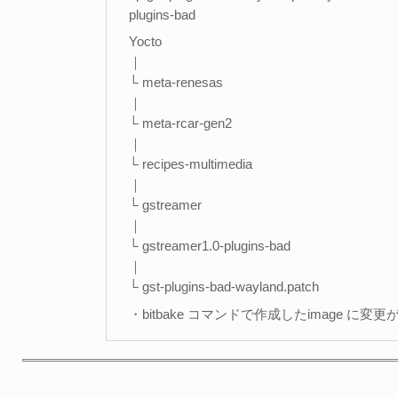
plugins-bad
Yocto
｜
└ meta-renesas
｜
└ meta-rcar-gen2
｜
└ recipes-multimedia
｜
└ gstreamer
｜
└ gstreamer1.0-plugins-bad
｜
└ gst-plugins-bad-wayland.patch
・bitbake コマンドで作成したimage に