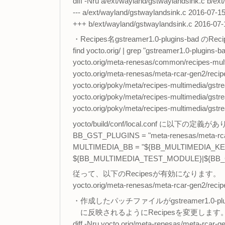
diff -Nru a/ext/wayland/gstwaylandsink.c b/ex
--- a/ext/wayland/gstwaylandsink.c 2016-07-
+++ b/ext/wayland/gstwaylandsink.c 2016-07
・Recipes名gstreamer1.0-plugins-ba
find yocto.orig/ | grep "gstreamer1.0-plugins-b
yocto.orig/meta-renesas/common/recipes-mul
yocto.orig/meta-renesas/meta-rcar-gen2/reci
yocto.orig/poky/meta/recipes-multimedia/gstr
yocto.orig/poky/meta/recipes-multimedia/gstr
yocto.orig/poky/meta/recipes-multimedia/gstr
yocto/build/conf/local.conf に以下の定義
BB_GST_PLUGINS = "meta-renesas/meta-rcar
MULTIMEDIA_BB = "${BB_MULTIMEDIA_K
${BB_MULTIMEDIA_TEST_MODULE}|${BB_
従って、以下のRecipesが有効になります。
yocto.orig/meta-renesas/meta-rcar-gen2/reci
・作成したパッチファイルがgstreamer1.0-pl
に反映されるようにRecipesを変更します
diff -Nru yocto.orig/meta-renesas/meta-rcar-g