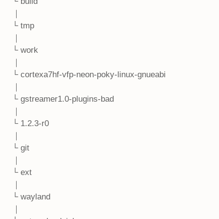
└ build
｜
└ tmp
｜
└ work
｜
└ cortexa7hf-vfp-neon-poky-linux-gnueabi
｜
└ gstreamer1.0-plugins-bad
｜
└ 1.2.3-r0
｜
└ git
｜
└ ext
｜
└ wayland
｜