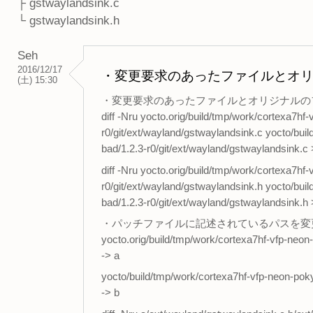
├ gstwaylandsink.c
└ gstwaylandsink.h
Seh
2016/12/17
・変更要求のあったファイルとオ
(土) 15:30
・変更要求のあったファイルとオリジナルの
diff -Nru yocto.orig/build/tmp/work/cortexa7hf
r0/git/ext/wayland/gstwaylandsink.c yocto/bui
bad/1.2.3-r0/git/ext/wayland/gstwaylandsink.c
diff -Nru yocto.orig/build/tmp/work/cortexa7hf
r0/git/ext/wayland/gstwaylandsink.h yocto/bui
bad/1.2.3-r0/git/ext/wayland/gstwaylandsink.h
・パッチファイルに記述されているパスを変
yocto.orig/build/tmp/work/cortexa7hf-vfp-neon-
-> a
yocto/build/tmp/work/cortexa7hf-vfp-neon-poky
-> b