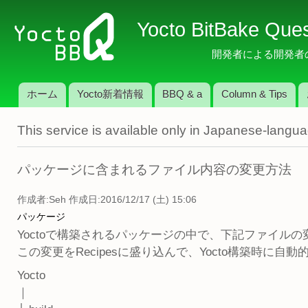
メ
Yocto BitBake Que
イ
ン
開発者による開発者のため
コ
ン
ホーム
Yocto新着情報
BBQ & a
Column & Tips
テ
メインメニュー
ン
This service is available only in Japanese-langu
ツ
に
移
パッケージに含まれるファイル内容の変更方法
動
作成者:
Seh
作成日:2016/12/17 (土) 15:06
パッケージ
Yoctoで構築されるパッケージの中で、下記ファイル
この変更をRecipesに盛り込んで、Yocto構築時
Yocto
｜