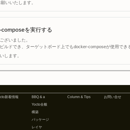
お願いいたします。
er-composeを実行する
ございました。
ルドでき、ターゲットボード上でもdocker-composeが使用で
いします。
octo新着情報
BBQ & a
Column & Tips
お問い合せ
Yocto全般
構築
パッケージ
レイヤ