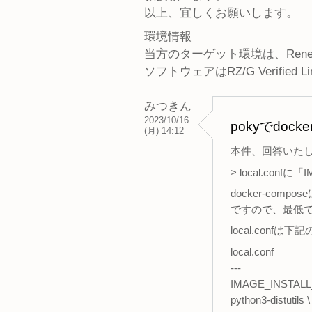
以上、宜しくお願いします。
環境情報
当方のターゲット環境は、Renesa
ソフトウェアはRZ/G Verified Linu
みつきん
2023/10/16
pokyでdo
(月) 14:12
本件、回答いた
> local.conf
docker-com
ですので、最低でもp
local.conf
local.conf
---
IMAGE_INSTALL_a
python3-distutils \