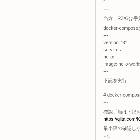
"
---
当方、RZ/Gは
docker-compose.
---
version: "3"
services:
hello:
image: hello-world
---
下記を実行
---
# docker-compose
---
確認手順は下記
https://qiita.co
最小限の確認し
い。