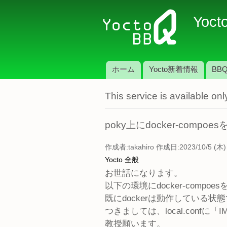
Yoct
ホーム
Yocto新着情報
BBQ
メインメニュー
This service is available o
poky上にdocker-compo
作成者:
takahiro
作成日:2023/10/5 (木) 
Yocto 全般
お世話になります。
以下の環境にdocker-comp
既にdockerは動作している状
つきましては、local.confに「IM
教授願います。