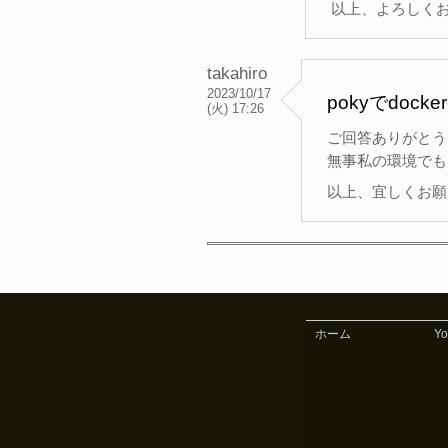
以上、よろしく
takahiro
2023/10/17
pokyでdock
(火) 17:26
ご回答ありがとう
無事私の環境でもビ
以上、宜しくお願
ホーム
Y