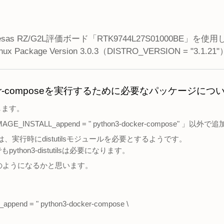
s RZ/G2L評価ボード「RTK9744L27S01000BE」を使
x Package Version 3.0.3（DISTRO_VERSION = "3.1.
cker-composeを実行するために必要なパッケージにつ
します。
に「IMAGE_INSTALL_append = " python3-docker-compose"
poseは、実行時にdistutilsモジュールを必要とするようです。
ython3-distutilsは必要になります。
は下記のようになるかと思います。
ppend = " python3-docker-compose \