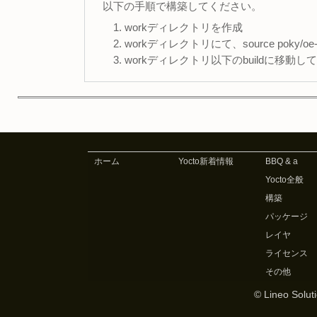
以下の手順で構築してください。
1. workディレクトリを作成
2. workディレクトリにて、source poky/oe-i
3. workディレクトリ以下のbuildに移動しているので
ホーム
Yocto新着情報
BBQ & a
Yocto全般
構築
パッケージ
レイヤ
ライセンス
その他
© Lineo Soluti