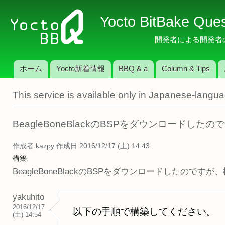
メ
Yocto BitBake Que
イ
ン
開発者による開発者のため
コ
ン
ホーム
Yocto新着情報
BBQ & a
Column & Tips
テ
メインメニュー
ン
This service is available only in Japanese-langu
ツ
に
移
BeagleBoneBlackのBSPをダウンロードし
動
作成者:
kazpy
作成日:2016/12/17 (土) 14:43
構築
BeagleBoneBlackのBSPをダウンロードしたのです
yakuhito
2016/12/17
以下の手順で構築してください。
(土) 14:54