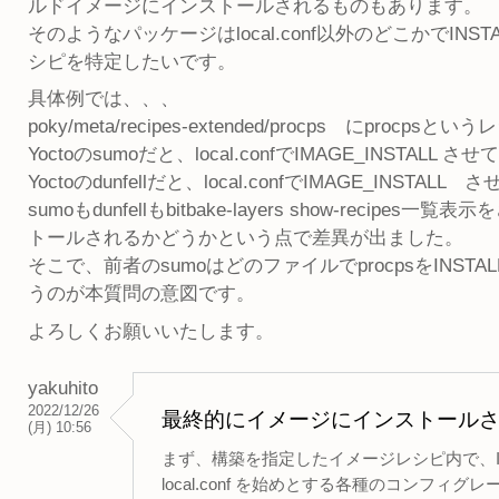
ルドイメージにインストールされるものもあります。
そのようなパッケージはlocal.conf以外のどこかで
シピを特定したいです。
具体例では、、、
poky/meta/recipes-extended/procps にprocps
Yoctoのsumoだと、local.confでIMAGE_INST
Yoctoのdunfellだと、local.confでIMAGE_INST
sumoもdunfellもbitbake-layers show-re
トールされるかどうかという点で差異が出ました。
そこで、前者のsumoはどのファイルでprocpsをIN
うのが本質問の意図です。
よろしくお願いいたします。
yakuhito
2022/12/26
最終的にイメージにインストール
(月) 10:56
まず、構築を指定したイメージレシピ内で、IM
local.conf を始めとする各種のコンフィ