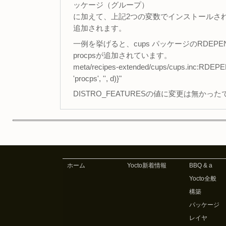
ッケージ（グループ）
に加えて、上記2つの変数でインストールされ
追加されます。
一例を挙げると、cups パッケージのRDEPEND
procpsが追加されています。
meta/recipes-extended/cups/cups.inc:RDEPE
'procps', '', d)}"
DISTRO_FEATURESの値に変更は無かっ
ホーム
Yocto新着情報
BBQ & a
Yocto全般
構築
パッケージ
レイヤ