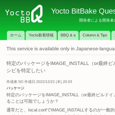
メ
Yocto BitBake Que
イ
ン
開発者による開発者のため
コ
ン
ホーム
Yocto新着情報
BBQ & a
Column & Tips
テ
メインメニュー
ン
This service is available only in Japanese-langu
ツ
に
移
特定のパッケージをIMAGE_INSTALL（or
動
シピを特定したい
作成者:
SO
作成日:2022/12/22 (木) 20:03
パッケージ
特定のパッケージをIMAGE_INSTALL（or最終
ることは可能でしょうか？
通常だと、local.confでIMAGE_INSTALLするの