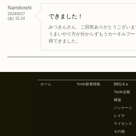
Namikoshi
2024/9/27
できました！
(金) 15:24
みつきんさん、ご回答ありがとうございま
うまいやり方が分からずもうカーネルブー
得できました。
ホーム
Yocto新着情報
BBQ & a
Yocto全般
構築
パッケージ
レイヤ
ライセンス
その他