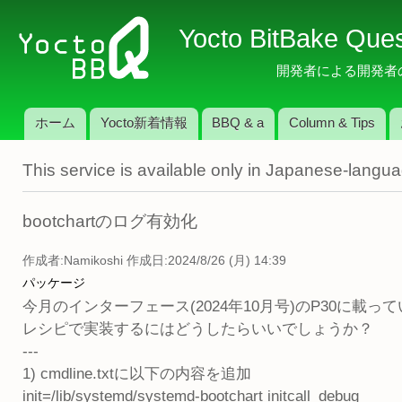
メ
Yocto BitBake Que
イ
ン
開発者による開発者のため
コ
ン
ホーム
Yocto新着情報
BBQ & a
Column & Tips
テ
メインメニュー
ン
This service is available only in Japanese-langu
ツ
に
移
bootchartのログ有効化
動
作成者:
Namikoshi
作成日:2024/8/26 (月) 14:39
パッケージ
今月のインターフェース(2024年10月号)のP30に載って
レシピで実装するにはどうしたらいいでしょうか？
---
1) cmdline.txtに以下の内容を追加
init=/lib/systemd/systemd-bootchart initcall_debug