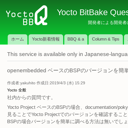
メ
Yocto BitBake Que
イ
ン
開発者による開発者のため
コ
ン
ホーム
Yocto新着情報
BBQ & a
Column & Tips
テ
メインメニュー
ン
This service is available only in Japanese-langu
ツ
に
移
openembedded ベースのBSPのバージョンを
動
作成者:
yakuhito
作成日:2019/4/3 (水) 15:29
Yocto 全般
社内からの質問です。
Yocto Project ベースのBSPの場合、documentation/poky.ent
見ることでYocto Projectでのバージョンを確認すること
BSPの場合バージョンを簡単に調べる方法は無いでし