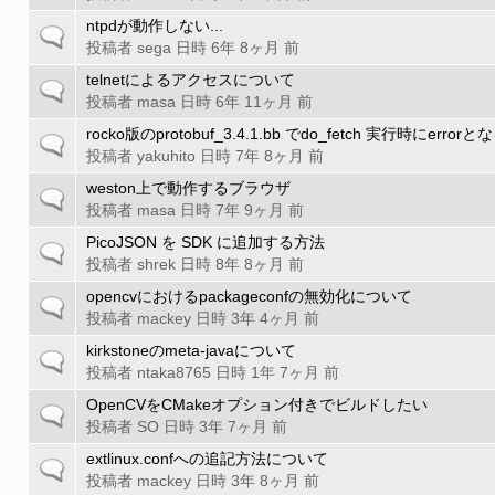
般
ク
ピ
の
ntpdが動作しない...
一
ッ
ト
投稿者
sega
日時 6年 8ヶ月 前
般
ク
ピ
の
telnetによるアクセスについて
一
ッ
ト
投稿者
masa
日時 6年 11ヶ月 前
般
ク
ピ
の
rocko版のprotobuf_3.4.1.bb でdo_fetch 実行時にerrorと
一
ッ
ト
投稿者
yakuhito
日時 7年 8ヶ月 前
般
ク
ピ
の
weston上で動作するブラウザ
一
ッ
ト
投稿者
masa
日時 7年 9ヶ月 前
般
ク
ピ
の
PicoJSON を SDK に追加する方法
一
ッ
ト
投稿者
shrek
日時 8年 8ヶ月 前
般
ク
ピ
の
opencvにおけるpackageconfの無効化について
一
ッ
ト
投稿者
mackey
日時 3年 4ヶ月 前
般
ク
ピ
の
kirkstoneのmeta-javaについて
一
ッ
ト
投稿者
ntaka8765
日時 1年 7ヶ月 前
般
ク
ピ
の
OpenCVをCMakeオプション付きでビルドしたい
一
ッ
ト
投稿者
SO
日時 3年 7ヶ月 前
般
ク
ピ
の
extlinux.confへの追記方法について
一
ッ
ト
投稿者
mackey
日時 3年 8ヶ月 前
般
ク