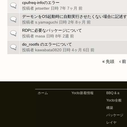
の
cpufreq-infoのエラー
一
ッ
ト
投稿者
jetsetter
日時 7年 7ヶ月 前
般
ク
ピ
の
デーモンをOS起動時に自動実行させたくない場合に記述
一
ッ
ト
投稿者
s.yamaguchi
日時 2年 8ヶ月 前
般
ク
ピ
の
RDPに必要なパッケージについて
一
ッ
ト
投稿者
masa
日時 8年 2週 前
般
ク
ピ
の
do_rootfs のエラーについて
一
ッ
ト
投稿者
kawabata0820
日時 4ヶ月 6日 前
般
ク
ピ
の
ッ
« 先頭
‹ 前
ト
ペ
ク
ピ
ッ
ー
ク
ジ
ホーム
Yocto新着情報
BBQ & a
Yocto全般
構築
パッケージ
レイヤ