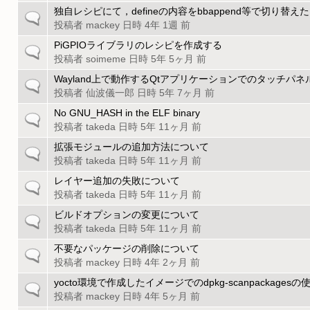
ピ
の
独自レシピにて，defineの内容をbbappend等で切り替
一
ッ
ト
投稿者
mackey
日時 4年 1週 前
般
ク
ピ
の
PiGPIOライブラリのレシピを作成する
一
ッ
ト
投稿者
soimeme
日時 5年 5ヶ月 前
般
ク
ピ
の
Wayland上で動作するQtアプリケーションでのタッチパ
一
ッ
ト
投稿者
仙波儀一郎
日時 5年 7ヶ月 前
般
ク
ピ
の
No GNU_HASH in the ELF binary
一
ッ
ト
投稿者
takeda
日時 5年 11ヶ月 前
般
ク
ピ
の
拡張モジュールの追加方法について
一
ッ
ト
投稿者
takeda
日時 5年 11ヶ月 前
般
ク
ピ
の
レイヤー追加の失敗について
一
ッ
ト
投稿者
takeda
日時 5年 11ヶ月 前
般
ク
ピ
の
ビルドオプションの変更について
一
ッ
ト
投稿者
takeda
日時 5年 11ヶ月 前
般
ク
ピ
の
不要なパッケージの削除について
一
ッ
ト
投稿者
mackey
日時 4年 2ヶ月 前
般
ク
ピ
の
yocto環境で作成したイメージでのdpkg-scanpackagesの
一
ッ
ト
投稿者
mackey
日時 4年 5ヶ月 前
般
ク
ピ