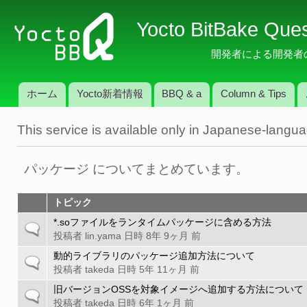
メ
Yocto BitBake Que
イ
ン
開発者による開発者のため
コ
ン
ホーム
Yocto新着情報
BBQ & a
Column & Tips
テ
メインメニュー
ン
This service is available only in Japanese-langu
ツ
に
移
パッケージ についてまとめています。
動
トピック
*.soファイルをランタイムパッケージに含める方法
一
投稿者
lin.yama
日時 8年 9ヶ月 前
般
の
動的ライブラリのパッケージ追加方法について
一
ト
投稿者
takeda
日時 5年 11ヶ月 前
般
ピ
の
旧バージョンOSSを対象イメージへ追加する方法について
一
ッ
ト
投稿者
takeda
日時 6年 1ヶ月 前