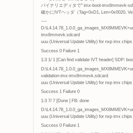
バイナリエディタで” imx-boot-imx8mmevk-sd
確かにIVTヘッダ（Tag=0xD1, Len=0x0020
----
D:\L4.14.78_1.0.0_ga_images_MX8MMEVK>uuu -
imx8mmevk.sdcard
uuu (Universal Update Utility) for nxp imx chip
Success 0 Failure 1
1:3 1/ 1 [Can find validate IVT header] SDP: b
D:\L4.14.78_1.0.0_ga_images_MX8MMEVK>uuu 
validation-imx-imx8mmevk.sdcard
uuu (Universal Update Utility) for nxp imx chip
Success 1 Failure 0
1:3 7/ 7 [Done ] FB: done
D:\L4.14.78_1.0.0_ga_images_MX8MMEVK>uuu
uuu (Universal Update Utility) for nxp imx chip
Success 0 Failure 1