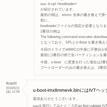
uuu -b spl <bootloader>
が紹介されています。
最初の例は、emmc 全体の書き換えで第一パ
前に、
bootloaderファイルの指定が必要となり
2番目の例は
The following command executes download
となっており、SPLとU-Boot を書き
今回のトライでeMMCの中身に不整合が
最初に1番目の例で全パーティションを
今後、u-boot に変更を行った場合は2番
ブートローダーのみの書き換えは、2番
tkashi
2019/6/21
u-boot-imx8mmevk.binには
(金) 12:58
返信ありがとうございます。
uuuを実行してみたところ[Can find valida