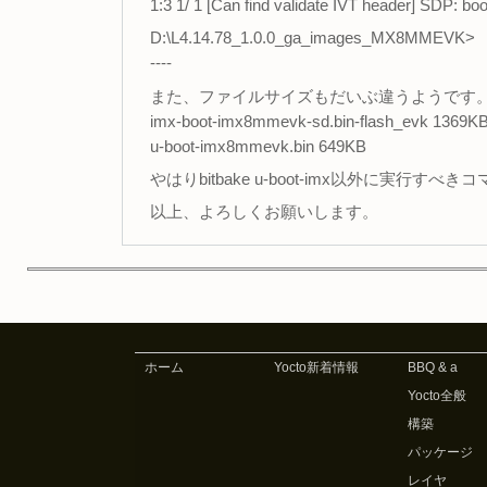
1:3 1/ 1 [Can find validate IVT header] SDP: b
D:\L4.14.78_1.0.0_ga_images_MX8MMEVK>
----
また、ファイルサイズもだいぶ違うようです
imx-boot-imx8mmevk-sd.bin-flash_evk 1369K
u-boot-imx8mmevk.bin 649KB
やはりbitbake u-boot-imx以外に実行
以上、よろしくお願いします。
ホーム
Yocto新着情報
BBQ & a
Yocto全般
構築
パッケージ
レイヤ