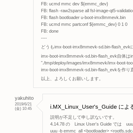
FB: ucmd mmc dev ${emmc_dev}
FB: flash -raw2sparse all fsl-image-qt5-valid
FB: flash bootloader u-boot-imx8mmevk.bin
FB: ucmd mmc partconf ${emmc_dev} 0 1 0
FB: done
----
どうもimx-boot-imx8mmevk-sd.bin-fl
imx-boot-imx8mmevk-sd.bin-flash_e
"./tmp/deploy/images/imx8mmevk/imx-boot
imx-boot-imx8mmevk-sd.bin-flash
以上、よろしくお願いします。
yakuhito
2019/6/21
i.MX_Linux_User's_G
(金) 10:45
説明が不足して申し訳ないです。
4.14.78 の Linux User's Guid
uuu -b emmc_all <bootloader> <rootfs.sd