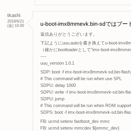
tkashi
2019/6/21
u-boot-imx8mmevk.bin-sdで
(金) 10:00
返信ありがとうございます。
下記ようにuuu.autoを書き換えてu-boot-i
（確かにbootloaderとして”imx-boot-imx8
----
uuu_version 1.0.1
SDP: boot -f imx-boot-imx8mmevk-sd.bin-flas
# This command will be run when use SPL
SDPU: delay 1000
SDPU: write -f imx-boot-imx8mmevk-sd.bin-fla
SDPU: jump
# This command will be run when ROM suppor
SDPS: boot -f imx-boot-imx8mmevk-sd.bin-fla
FB: ucmd setenv fastboot_dev mmc
FB: ucmd setenv mmcdev ${emmc_dev}