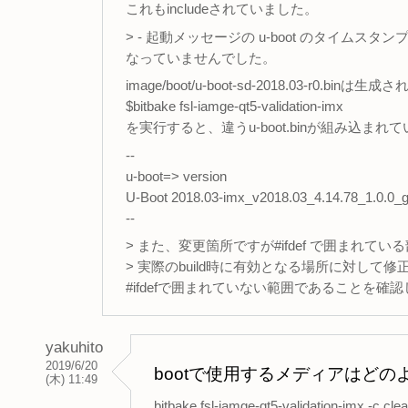
これもincludeされていました。
> - 起動メッセージの u-boot のタイム
なっていませんでした。
image/boot/u-boot-sd-2018.03-r0.bin
$bitbake fsl-iamge-qt5-validation-imx
を実行すると、違うu-boot.binが組み込ま
--
u-boot=> version
U-Boot 2018.03-imx_v2018.03_4.14.78_1.0.0_g
--
> また、変更箇所ですが#ifdef で囲まれて
> 実際のbuild時に有効となる場所に対して
#ifdefで囲まれていない範囲であることを確
yakuhito
2019/6/20
bootで使用するメディアはど
(木) 11:49
bitbake fsl-iamge-qt5-validation-imx 