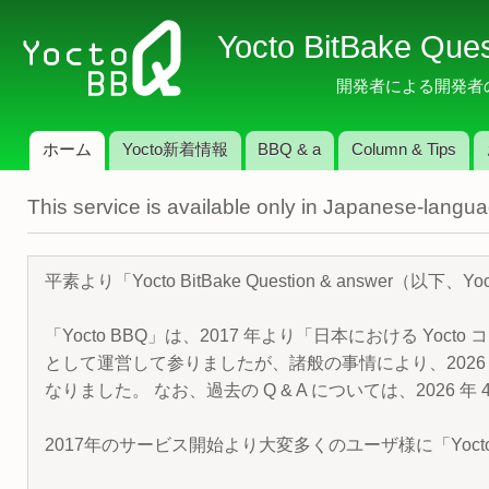
メ
Yocto BitBake Que
イ
ン
開発者による開発者のため
コ
ン
ホーム
Yocto新着情報
BBQ & a
Column & Tips
テ
メインメニュー
ン
This service is available only in Japanese-langu
ツ
に
移
平素より「Yocto BitBake Question & answe
動
「Yocto BBQ」は、2017 年より「日本における Yocto 
として運営して参りましたが、諸般の事情により、2026 
なりました。 なお、過去の Q & A については、2026 
2017年のサービス開始より大変多くのユーザ様に「Yoc