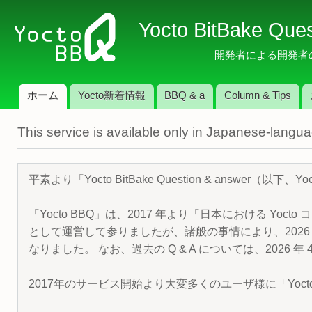
メ
Yocto BitBake Que
イ
ン
開発者による開発者のため
コ
ン
ホーム
Yocto新着情報
BBQ & a
Column & Tips
テ
メインメニュー
ン
This service is available only in Japanese-langu
ツ
に
移
平素より「Yocto BitBake Question & answe
動
「Yocto BBQ」は、2017 年より「日本における Yocto 
として運営して参りましたが、諸般の事情により、2026 
なりました。 なお、過去の Q & A については、2026 
2017年のサービス開始より大変多くのユーザ様に「Yoc