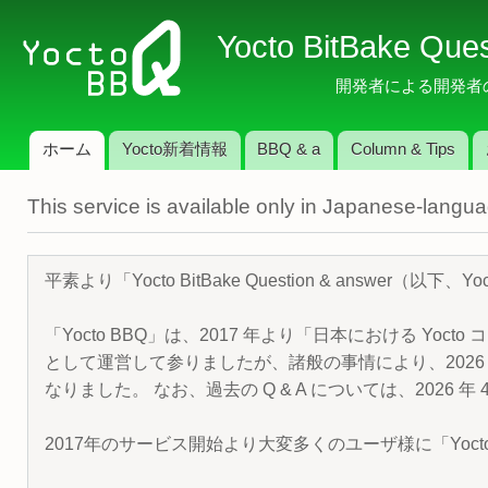
メ
Yocto BitBake Que
イ
ン
開発者による開発者のため
コ
ン
ホーム
Yocto新着情報
BBQ & a
Column & Tips
テ
メインメニュー
ン
This service is available only in Japanese-langu
ツ
に
移
平素より「Yocto BitBake Question & answe
動
「Yocto BBQ」は、2017 年より「日本における Yocto 
として運営して参りましたが、諸般の事情により、2026 
なりました。 なお、過去の Q & A については、2026 
2017年のサービス開始より大変多くのユーザ様に「Yoc