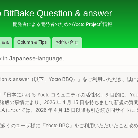
メ
o BitBake Question & answer
イ
ン
®
開発者による開発者のためのYocto Project
情報
コ
ン
 & a
Column & Tips
お問い合せ
テ
ン
nly in Japanese-language.
ツ
に
移
Question & answer（以下、Yocto BBQ）」をご利用いただ
動
より「日本における Yocto コミュニティの活性化」を目的に、Yocto P
般の事情により、2026 年 4 月 15 日を持ちまして新規の
 A については、2026 年 4 月 15 日以降も引き続き同サイ
変多くのユーザ様に「Yocto BBQ」をご利用いただいたこと