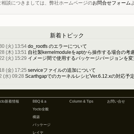
 に関するご相談につきましては、弊社ホームページの
お問合せフォーム
新着トピック
30 (火) 13:54
do_rootfs のエラーについて
28 (木) 13:51
自社製kernelmoduleをaptから操作する場合の考
22 (火) 15:29
イメージ間で使用するパッケージバージョンを変
18 (金) 17:25
serviceファイルの追加について
2 (水) 09:28
ScarthgapでのカーネルレシピVer.6.12.xの対応
octo新着情報
BBQ & a
Column & Tips
お問い合せ
Yocto全般
構築
パッケージ
レイヤ