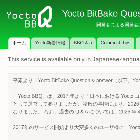
メ
Yocto BitBake Que
イ
ン
開発者による開発者のため
コ
ン
ホーム
Yocto新着情報
BBQ & a
Column & Tips
テ
メインメニュー
ン
This service is available only in Japanese-langu
ツ
に
移
平素より「Yocto BitBake Question & answe
動
「Yocto BBQ」は、2017 年より「日本における Yocto 
として運営して参りましたが、諸般の事情により、2026 
なりました。 なお、過去の Q & A については、2026 
2017年のサービス開始より大変多くのユーザ様に「Yoc