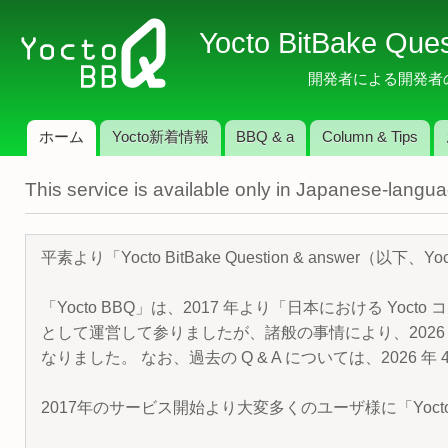
メ
Yocto BitBake Que
イ
ン
開発者による開発者のため
コ
ン
ホーム
Yocto新着情報
BBQ & a
Column & Tips
テ
メインメニュー
ン
This service is available only in Japanese-langu
ツ
に
移
平素より「Yocto BitBake Question & answe
動
「Yocto BBQ」は、2017 年より「日本における Yocto 
として運営して参りましたが、諸般の事情により、2026 
なりました。 なお、過去の Q & A については、2026 
2017年のサービス開始より大変多くのユーザ様に「Yoc