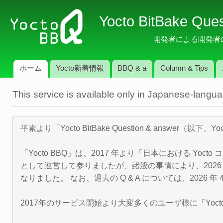
メ
Yocto BitBake Que
イ
ン
開発者による開発者のため
コ
ン
ホーム
Yocto新着情報
BBQ & a
Column & Tips
テ
メインメニュー
ン
This service is available only in Japanese-langu
ツ
に
移
平素より「Yocto BitBake Question & answe
動
「Yocto BBQ」は、2017 年より「日本における Yocto 
として運営して参りましたが、諸般の事情により、2026 
なりました。 なお、過去の Q & A については、2026 
2017年のサービス開始より大変多くのユーザ様に「Yoc