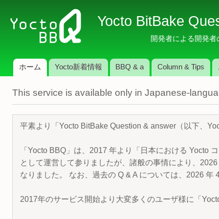
メ
Yocto BitBake Que
イ
ン
開発者による開発者のため
コ
ン
ホーム
Yocto新着情報
BBQ & a
Column & Tips
テ
メインメニュー
ン
This service is available only in Japanese-langu
ツ
に
移
平素より「Yocto BitBake Question & answe
動
「Yocto BBQ」は、2017 年より「日本における Yocto 
として運営して参りましたが、諸般の事情により、2026 
なりました。 なお、過去の Q & A については、2026 
2017年のサービス開始より大変多くのユーザ様に「Yoc