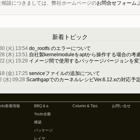
 に関するご相談につきましては、弊社ホームページの
お問合せフォーム
新着トピック
30 (火) 13:54
do_rootfs のエラーについて
28 (木) 13:51
自社製kernelmoduleをaptから操作する場合の考
22 (火) 15:29
イメージ間で使用するパッケージバージョンを変
18 (金) 17:25
serviceファイルの追加について
2 (水) 09:28
ScarthgapでのカーネルレシピVer.6.12.xの対応
octo新着情報
BBQ & a
Column & Tips
お問い合せ
Yocto全般
構築
パッケージ
レイヤ