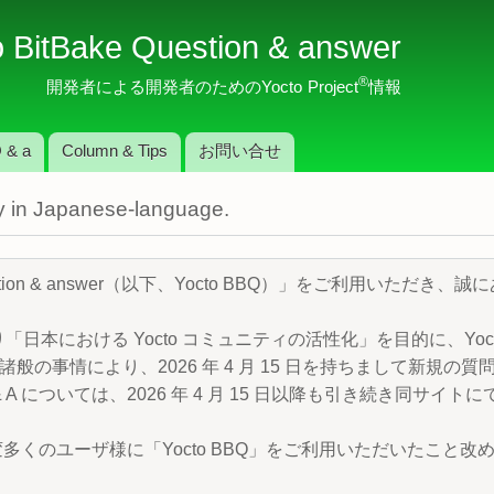
メ
o BitBake Question & answer
イ
ン
®
開発者による開発者のためのYocto Project
情報
コ
ン
 & a
Column & Tips
お問い合せ
テ
ン
nly in Japanese-language.
ツ
に
移
Question & answer（以下、Yocto BBQ）」をご利用いただ
動
より「日本における Yocto コミュニティの活性化」を目的に、Yocto P
般の事情により、2026 年 4 月 15 日を持ちまして新規の
 A については、2026 年 4 月 15 日以降も引き続き同サイ
変多くのユーザ様に「Yocto BBQ」をご利用いただいたこと