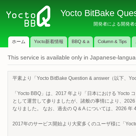
メ
Yocto BitBake Que
イ
ン
開発者による開発者のため
コ
ン
ホーム
Yocto新着情報
BBQ & a
Column & Tips
テ
メインメニュー
ン
This service is available only in Japanese-langu
ツ
に
移
平素より「Yocto BitBake Question & answe
動
「Yocto BBQ」は、2017 年より「日本における Yocto 
として運営して参りましたが、諸般の事情により、2026 
なりました。 なお、過去の Q & A については、2026 
2017年のサービス開始より大変多くのユーザ様に「Yoc