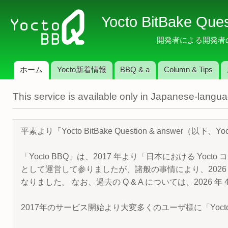
メ
Yocto BitBake Que
イ
ン
開発者による開発者のため
コ
ン
ホーム
Yocto新着情報
BBQ & a
Column & Tips
テ
メインメニュー
ン
This service is available only in Japanese-langu
ツ
に
移
平素より「Yocto BitBake Question & answe
動
「Yocto BBQ」は、2017 年より「日本における Yocto 
として運営して参りましたが、諸般の事情により、2026 
なりました。 なお、過去の Q & A については、2026 
2017年のサービス開始より大変多くのユーザ様に「Yoc