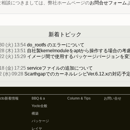
 に関するご相談につきましては、弊社ホームページの
お問合せフォーム
新着トピック
30 (火) 13:54
do_rootfs のエラーについて
28 (木) 13:51
自社製kernelmoduleをaptから操作する場合の考
22 (火) 15:29
イメージ間で使用するパッケージバージョンを変
18 (金) 17:25
serviceファイルの追加について
2 (水) 09:28
ScarthgapでのカーネルレシピVer.6.12.xの対応
octo新着情報
BBQ & a
Column & Tips
お問い合せ
Yocto全般
構築
パッケージ
レイヤ