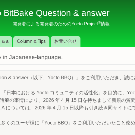
メ
o BitBake Question & answer
イ
ン
®
開発者による開発者のためのYocto Project
情報
コ
ン
 & a
Column & Tips
お問い合せ
テ
ン
nly in Japanese-language.
ツ
に
移
Question & answer（以下、Yocto BBQ）」をご利用いただ
動
より「日本における Yocto コミュニティの活性化」を目的に、Yocto P
般の事情により、2026 年 4 月 15 日を持ちまして新規の
 A については、2026 年 4 月 15 日以降も引き続き同サイ
変多くのユーザ様に「Yocto BBQ」をご利用いただいたこと