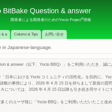
メ
o BitBake Question & answer
イ
ン
®
開発者による開発者のためのYocto Project
情報
コ
ン
 & a
Column & Tips
お問い合せ
テ
ン
nly in Japanese-language.
ツ
に
移
Question & answer（以下、Yocto BBQ）」をご利用いただ
動
より「日本における Yocto コミュニティの活性化」を目的に、Yocto P
般の事情により、2026 年 4 月 15 日を持ちまして新規の
 A については、2026 年 4 月 15 日以降も引き続き同サイ
変多くのユーザ様に「Yocto BBQ」をご利用いただいたこと