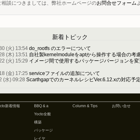
 に関するご相談につきましては、弊社ホームページの
お問合せフォーム
新着トピック
30 (火) 13:54
do_rootfs のエラーについて
28 (木) 13:51
自社製kernelmoduleをaptから操作する場合の考
22 (火) 15:29
イメージ間で使用するパッケージバージョンを変
18 (金) 17:25
serviceファイルの追加について
2 (水) 09:28
ScarthgapでのカーネルレシピVer.6.12.xの対応
octo新着情報
BBQ & a
Column & Tips
お問い合せ
Yocto全般
構築
パッケージ
レイヤ