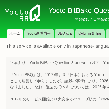
メ
Yocto BitBake Que
イ
ン
開発者による開発者のため
コ
ン
ホーム
Yocto新着情報
BBQ & a
Column & Tips
テ
メインメニュー
ン
This service is available only in Japanese-langu
ツ
に
移
平素より「Yocto BitBake Question & answe
動
「Yocto BBQ」は、2017 年より「日本における Yocto 
として運営して参りましたが、諸般の事情により、2026 
なりました。 なお、過去の Q & A については、2026 
2017年のサービス開始より大変多くのユーザ様に「Yoc