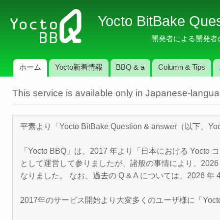
メ
Yocto BitBake Que
イ
ン
開発者による開発者のため
コ
ン
ホーム
Yocto新着情報
BBQ & a
Column & Tips
テ
メインメニュー
ン
This service is available only in Japanese-langu
ツ
に
移
平素より「Yocto BitBake Question & answe
動
「Yocto BBQ」は、2017 年より「日本における Yocto 
として運営して参りましたが、諸般の事情により、2026 
なりました。 なお、過去の Q & A については、2026 
2017年のサービス開始より大変多くのユーザ様に「Yoc