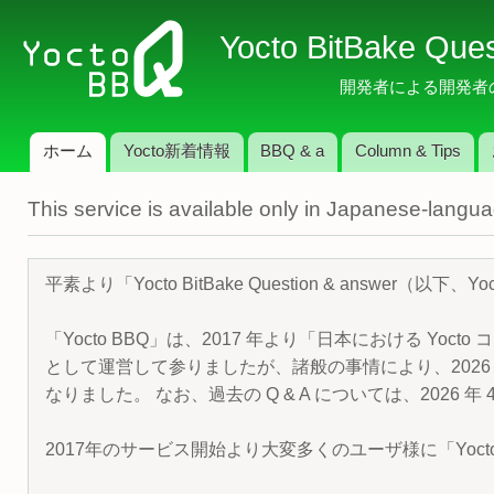
メ
Yocto BitBake Que
イ
ン
開発者による開発者のため
コ
ン
ホーム
Yocto新着情報
BBQ & a
Column & Tips
テ
メインメニュー
ン
This service is available only in Japanese-langu
ツ
に
移
平素より「Yocto BitBake Question & answe
動
「Yocto BBQ」は、2017 年より「日本における Yocto 
として運営して参りましたが、諸般の事情により、2026 
なりました。 なお、過去の Q & A については、2026 
2017年のサービス開始より大変多くのユーザ様に「Yoc