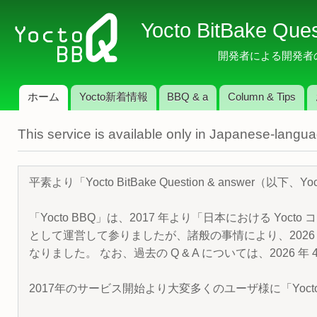
メ
Yocto BitBake Que
イ
ン
開発者による開発者のため
コ
ン
ホーム
Yocto新着情報
BBQ & a
Column & Tips
テ
メインメニュー
ン
This service is available only in Japanese-langu
ツ
に
移
平素より「Yocto BitBake Question & answe
動
「Yocto BBQ」は、2017 年より「日本における Yocto 
として運営して参りましたが、諸般の事情により、2026 
なりました。 なお、過去の Q & A については、2026 
2017年のサービス開始より大変多くのユーザ様に「Yoc