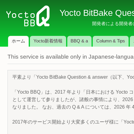
メ
Yocto BitBake Que
イ
ン
開発者による開発者のため
コ
ン
ホーム
Yocto新着情報
BBQ & a
Column & Tips
テ
メインメニュー
ン
This service is available only in Japanese-langu
ツ
に
移
平素より「Yocto BitBake Question & answe
動
「Yocto BBQ」は、2017 年より「日本における Yocto 
として運営して参りましたが、諸般の事情により、2026 
なりました。 なお、過去の Q & A については、2026 
2017年のサービス開始より大変多くのユーザ様に「Yoc