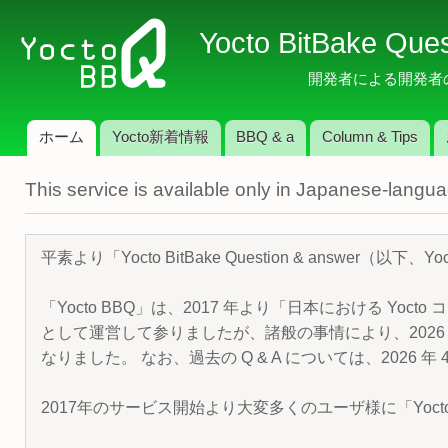
メ
Yocto BitBake Que
イ
ン
開発者による開発者のため
コ
ン
ホーム
Yocto新着情報
BBQ & a
Column & Tips
テ
メインメニュー
ン
This service is available only in Japanese-langu
ツ
に
移
平素より「Yocto BitBake Question & answe
動
「Yocto BBQ」は、2017 年より「日本における Yocto 
として運営して参りましたが、諸般の事情により、2026 
なりました。 なお、過去の Q & A については、2026 
2017年のサービス開始より大変多くのユーザ様に「Yoc