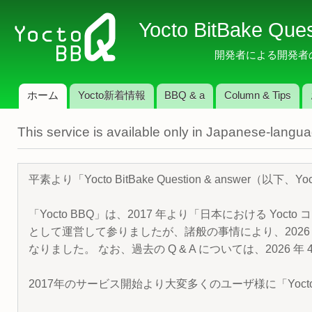
メ
Yocto BitBake Que
イ
ン
開発者による開発者のため
コ
ン
ホーム
Yocto新着情報
BBQ & a
Column & Tips
テ
メインメニュー
ン
This service is available only in Japanese-langu
ツ
に
移
平素より「Yocto BitBake Question & answe
動
「Yocto BBQ」は、2017 年より「日本における Yocto 
として運営して参りましたが、諸般の事情により、2026 
なりました。 なお、過去の Q & A については、2026 
2017年のサービス開始より大変多くのユーザ様に「Yoc