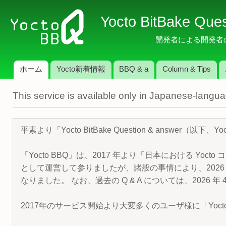
メ
Yocto BitBake Que
イ
ン
開発者による開発者のため
コ
ン
ホーム
Yocto新着情報
BBQ & a
Column & Tips
テ
メインメニュー
ン
This service is available only in Japanese-langu
ツ
に
移
平素より「Yocto BitBake Question & answe
動
「Yocto BBQ」は、2017 年より「日本における Yocto 
として運営して参りましたが、諸般の事情により、2026 
なりました。 なお、過去の Q & A については、2026 
2017年のサービス開始より大変多くのユーザ様に「Yoc