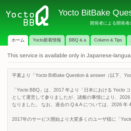
メ
Yocto BitBake Que
イ
ン
開発者による開発者のため
コ
ン
ホーム
Yocto新着情報
BBQ & a
Column & Tips
テ
メインメニュー
ン
This service is available only in Japanese-langu
ツ
に
移
平素より「Yocto BitBake Question & answe
動
「Yocto BBQ」は、2017 年より「日本における Yocto 
として運営して参りましたが、諸般の事情により、2026 
なりました。 なお、過去の Q & A については、2026 
2017年のサービス開始より大変多くのユーザ様に「Yoc