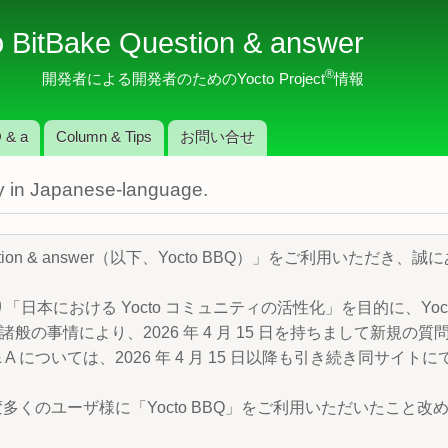
メ
o BitBake Question & answer
イ
ン
®
開発者による開発者のためのYocto Project
情報
コ
ン
 & a
Column & Tips
お問い合せ
テ
ン
nly in Japanese-language.
ツ
に
移
Question & answer（以下、Yocto BBQ）」をご利用いただ
動
より「日本における Yocto コミュニティの活性化」を目的に、Yocto P
般の事情により、2026 年 4 月 15 日を持ちまして新規の
 A については、2026 年 4 月 15 日以降も引き続き同サイ
変多くのユーザ様に「Yocto BBQ」をご利用いただいたこと