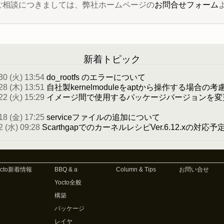
 に関するご相談につきましては、弊社ホームページの
お問合せフォーム
新着トピック
30 (火) 13:54
do_rootfs のエラーについて
28 (木) 13:51
自社製kernelmoduleをaptから操作する場合の考
22 (火) 15:29
イメージ間で使用するパッケージバージョンを変
18 (金) 17:25
serviceファイルの追加について
2 (水) 09:28
ScarthgapでのカーネルレシピVer.6.12.xの対応
octo新着情報
BBQ & a
Column & Tips
お問い合せ
Yocto全般
構築
パッケージ
レイヤ