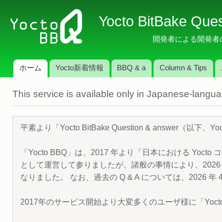
メ
Yocto BitBake Que
イ
ン
開発者による開発者のため
コ
ン
ホーム
Yocto新着情報
BBQ & a
Column & Tips
テ
メインメニュー
ン
This service is available only in Japanese-langu
ツ
に
移
平素より「Yocto BitBake Question & answe
動
「Yocto BBQ」は、2017 年より「日本における Yocto 
として運営して参りましたが、諸般の事情により、2026 
なりました。 なお、過去の Q & A については、2026 
2017年のサービス開始より大変多くのユーザ様に「Yoc