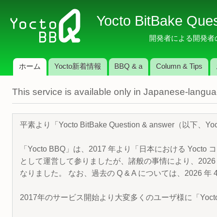
メ
Yocto BitBake Que
イ
ン
開発者による開発者のため
コ
ン
ホーム
Yocto新着情報
BBQ & a
Column & Tips
テ
メインメニュー
ン
This service is available only in Japanese-langu
ツ
に
移
平素より「Yocto BitBake Question & answe
動
「Yocto BBQ」は、2017 年より「日本における Yocto 
として運営して参りましたが、諸般の事情により、2026 
なりました。 なお、過去の Q & A については、2026 
2017年のサービス開始より大変多くのユーザ様に「Yoc